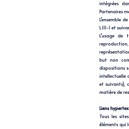
intégrées da
Partenaires me
L’ensemble de
L.111-1 et suiv
L’usage de 
reproduction
représentatio
but non comm
dispositions 
intellectuell
et suivants), 
matière de resp
Liens hypertex
Tous les site
éléments qui l