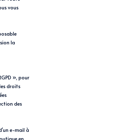
ous vous
pposable
sion la
 RGPD », pour
es droits
ées
ection des
d'un e-mail à
boutique en