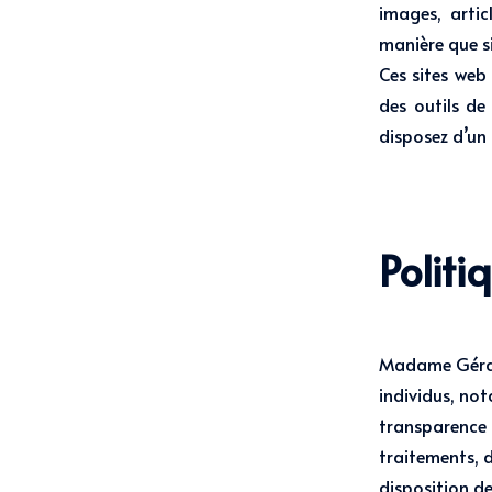
images, artic
manière que si 
Ces sites web
des outils de
disposez d’un 
Politi
Madame Gérald
individus, no
transparence a
traitements, d
disposition de