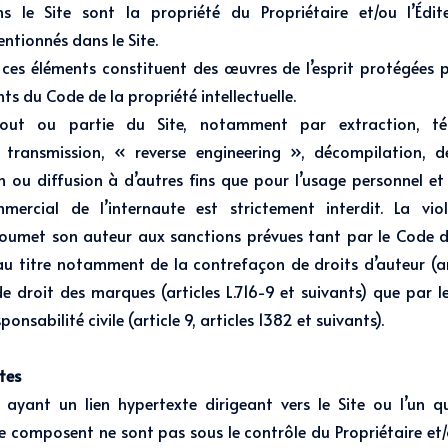
ns le Site sont la propriété du Propriétaire et/ou l’Édit
ntionnés dans le Site.
 ces éléments constituent des œuvres de l’esprit protégées pa
ants du Code de la propriété intellectuelle.
tout ou partie du Site, notamment par extraction, tél
, transmission, « reverse engineering », décompilation, d
n ou diffusion à d’autres fins que pour l’usage personnel et
ercial de l’internaute est strictement interdit. La vio
soumet son auteur aux sanctions prévues tant par le Code d
e au titre notamment de la contrefaçon de droits d’auteur (ar
de droit des marques (articles L.716-9 et suivants) que par l
onsabilité civile (article 9, articles 1382 et suivants).
tes
s ayant un lien hypertexte dirigeant vers le Site ou l’un 
e composent ne sont pas sous le contrôle du Propriétaire et/