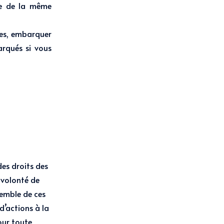
rte de la même
ies, embarquer
arqués si vous
es droits des
 volonté de
semble de ces
d’actions à la
Pour toute