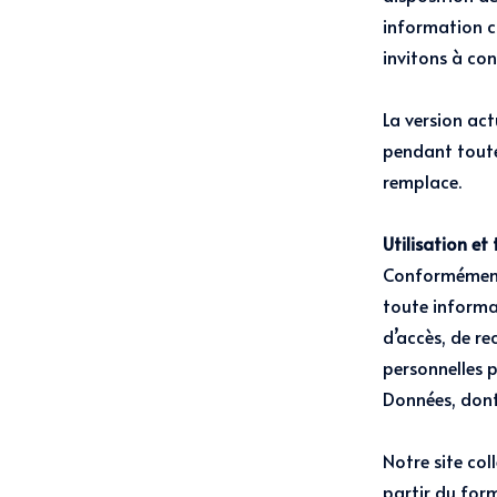
information c
invitons à cons
La version act
pendant toute 
remplace.
Utilisation et
Conformément 
toute informat
d’accès, de re
personnelles p
Données, dont
Notre site col
partir du for