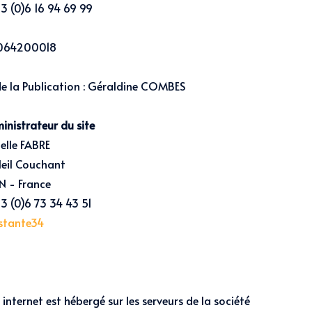
3 (0)6 16 94 69 99
064200018
e la Publication : Géraldine COMBES
inistrateur du site
lle FABRE
leil Couchant
N - France
3 (0)6 73 34 43 51
stante34
e internet est hébergé sur les serveurs de la société