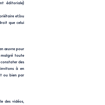
t éditoriale)
priétaire et/ou
droit que celui
t en œuvre pour
i malgré toute
z constater des
invitons à en
ct ou bien par
le des vidéos,