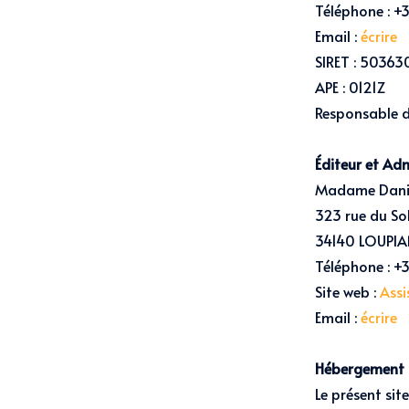
Téléphone :
+3
Email :
écrire
SIRET :
50363
APE : 0121Z
Responsable d
Éditeur et Adm
Madame Danie
323 rue du So
34140 LOUPIA
Téléphone :
+3
Site web :
Assi
Email :
écrire
Hébergement
Le présent sit