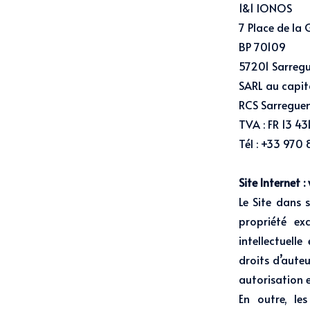
1&1 IONOS
7 Place de la 
BP 70109
57201 Sarreg
SARL au capi
RCS Sarregue
TVA : FR 13 4
Tél : +33 970 
Site Internet 
Le Site dans 
propriété exc
intellectuell
droits d’auteu
autorisation e
En outre, le