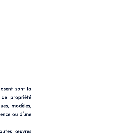
posent sont la
s de propriété
ques, modèles,
icence ou d’une
toutes œuvres