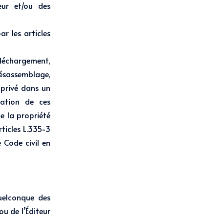
eur et/ou des
r les articles
échargement,
ésassemblage,
 privé dans un
lation de ces
e la propriété
ticles L.335-3
e Code civil en
quelconque des
ou de l’Éditeur