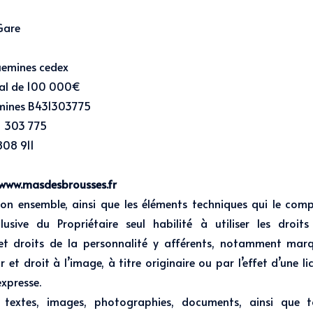
Gare
uemines cedex
tal de 100 000€
mines B431303775
31 303 775
808 911
: www.masdesbrousses.fr
son ensemble, ainsi que les éléments techniques qui le com
lusive du Propriétaire seul habilité à utiliser les droit
e et droits de la personnalité y afférents, notamment mar
r et droit à l’image, à titre originaire ou par l’effet d’une l
xpresse.
s textes, images, photographies, documents, ainsi que 