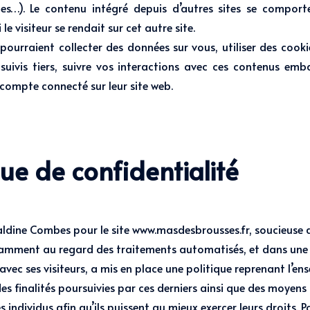
les…). Le contenu intégré depuis d’autres sites se compo
le visiteur se rendait sur cet autre site.
 pourraient collecter des données sur vous, utiliser des cook
 suivis tiers, suivre vos interactions avec ces contenus emb
compte connecté sur leur site web.
que de confidentialité
ine Combes pour le site www.masdesbrousses.fr, soucieuse d
tamment au regard des traitements automatisés, et dans une
vec ses visiteurs, a mis en place une politique reprenant l’en
es finalités poursuivies par ces derniers ainsi que des moyens 
s individus afin qu’ils puissent au mieux exercer leurs droits. 